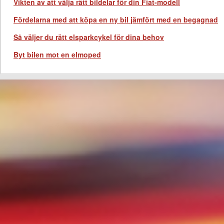
Vikten av att välja rätt bildelar för din Fiat-modell
Fördelarna med att köpa en ny bil jämfört med en begagnad
Så väljer du rätt elsparkcykel för dina behov
Byt bilen mot en elmoped