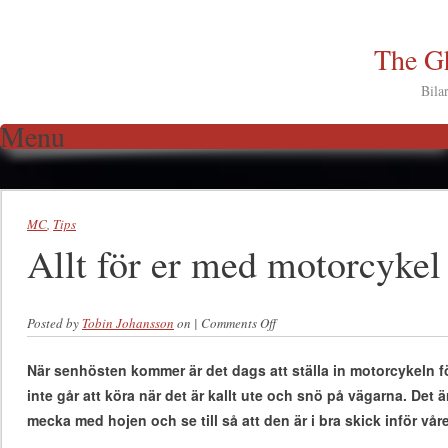
The Gh
Bila
Menu
Skip to content
MC
,
Tips
Allt för er med motorcykel
Posted by
Tobin Johansson
on
|
Comments Off
on Allt för er med motorcykel
När senhösten kommer är det dags att ställa in motorcykeln fö
inte går att köra när det är kallt ute och snö på vägarna. Det är i
mecka med hojen och se till så att den är i bra skick inför vår