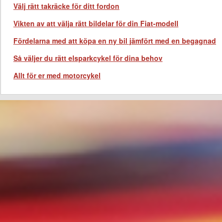
Välj rätt takräcke för ditt fordon
Vikten av att välja rätt bildelar för din Fiat-modell
Fördelarna med att köpa en ny bil jämfört med en begagnad
Så väljer du rätt elsparkcykel för dina behov
Allt för er med motorcykel