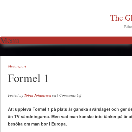
The Gh
Bila
Menu
Skip to content
Motorsport
Formel 1
Posted by
Tobin Johansson
on
|
Comments Off
on Formel 1
Att uppleva Formel 1 på plats är ganska svårslaget och ger de
än TV-sändningarna. Men vad man kanske inte tänker på är att 
besöka om man bor i Europa.