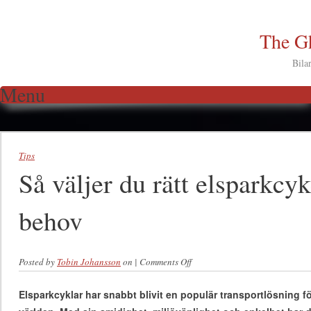
The Gh
Bila
Menu
Skip to content
Tips
Så väljer du rätt elsparkcyk
behov
Posted by
Tobin Johansson
on
|
Comments Off
on Så väljer du rätt
elsparkcykel för dina behov
Elsparkcyklar har snabbt blivit en populär transportlösning 