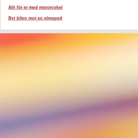
Allt för er med motorcykel
Byt bilen mot en elmoped