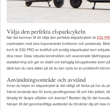
Välja den perfekta elsparkcykeln
När det kommer till att välja den perfekta elsparkcykeln är
ES2 PRO
marknaden med sina imponerande funktioner och prestanda. Med e
km/h är ES2 PRO en kraftfull och smidig elsparkcykel som erbjud
dina resor. Dess robusta konstruktion och avancerade fjädringssys
stadskörning och ger en stabil och behaglig körupplevelse även p
däck kan du vara säker på att du kan njuta av en problemfri körning
Användningsområde och avstånd
Innan du köper en elsparkcykel är det viktigt att tänka på hur du 
främst använda den för korta pendlingsresor till och från jobbet, el
lämplig för längre utflykter och äventyr? Bestäm dig för det huvu
hänsyn till det genomsnittliga avståndet du förväntar dig att resa 